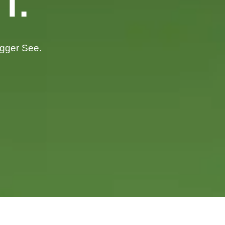
T.
gger See.