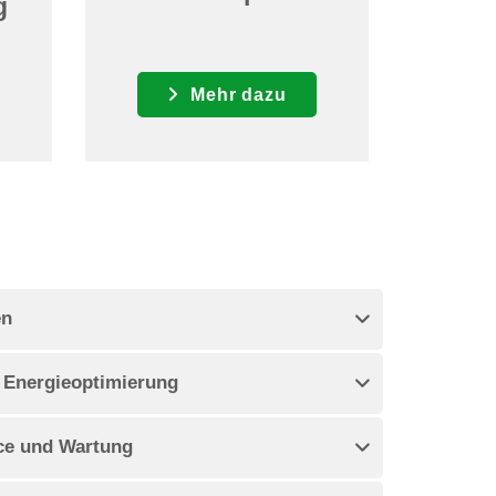
g
Mehr dazu
en
d Energieoptimierung
ice und Wartung