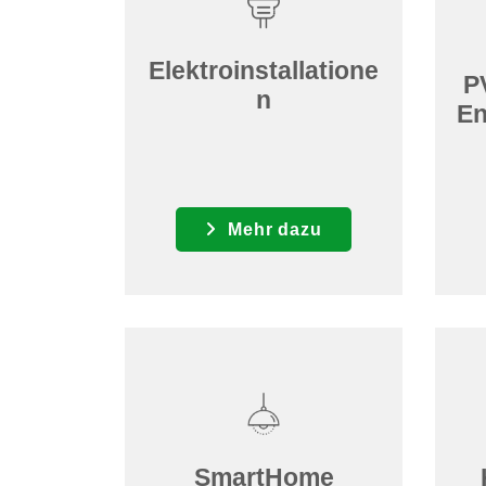
Elektroinstallatione
P
n
En
Mehr dazu
SmartHome